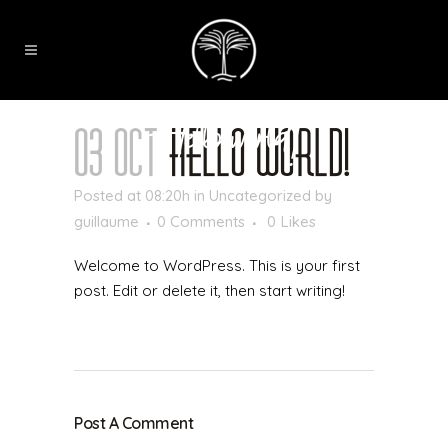
Hello world!
03 Oct
Hello world!
Posted at 08:20h
in
Uncategorized
by
guillaume
0 Comments
0
Likes
Welcome to WordPress. This is your first
post. Edit or delete it, then start writing!
Post A Comment